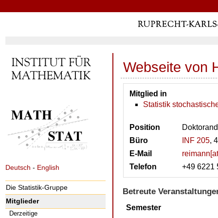
Webseite von 
Mitglied in
Statistik stochastisc
Position
Doktorand
Büro
INF 205
, 
E-Mail
reimann[at
Telefon
+49 6221 
Deutsch
-
English
Die Statistik-Gruppe
Betreute Veranstaltungen
Mitglieder
Semester
Derzeitige